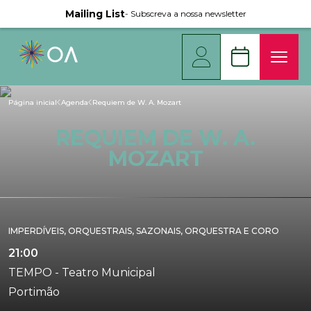
Mailing List
- Subscreva a nossa newsletter
Página inicial
Agenda
Requiem de W. A. Mozart
REQUIEM DE W. A.
MOZART
IMPERDÍVEIS
,
ORQUESTRAIS
,
SAZONAIS
,
ORQUESTRA E CORO
21:00
TEMPO - Teatro Municipal
Portimão