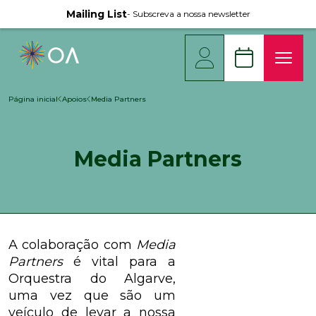
Mailing List
- Subscreva a nossa newsletter
Página inicial
Apoios
Media Partners
Media Partners
A colaboração com
Media
Partners
é vital para a
Orquestra do Algarve,
uma vez que são um
veículo de levar a nossa