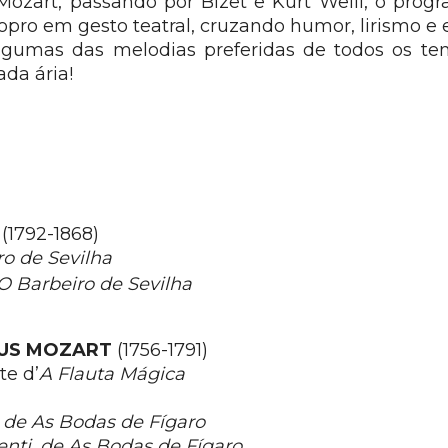
 Mozart, passando por Bizet e Kurt Weill, o prog
pro em gesto teatral, cruzando humor, lirismo e 
algumas das melodias preferidas de todos os te
ada ária!
(1792-1868)
o de Sevilha
O Barbeiro de Sevilha
US MOZART
(1756-1791)
te d’
A Flauta Mágica
, de As Bodas de Fígaro
nti, de As Bodas de Fígaro