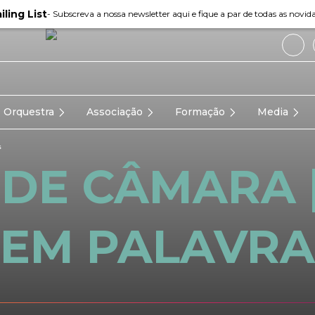
iling List
- Subscreva a nossa newsletter aqui e fique a par de todas as novid
Orquestra
Associação
Formação
Media
s
DE CÂMARA 
SEM PALAVRA