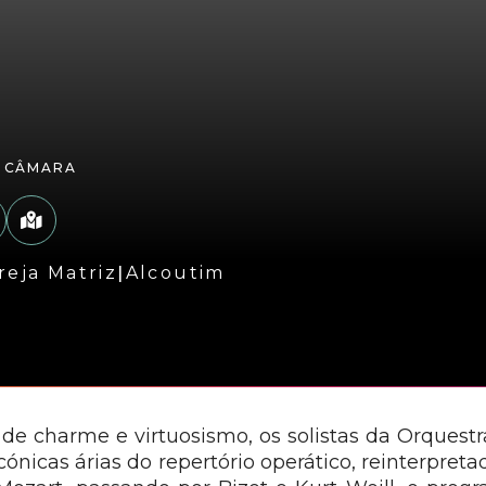
E CÂMARA
reja Matriz
|
Alcoutim
de charme e virtuosismo, os solistas da Orquest
ónicas árias do repertório operático, reinterpret