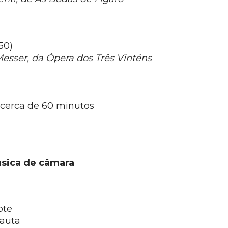
50)
esser, da Ópera dos Três Vinténs
 cerca de 60 minutos
sica de câmara
ote
auta