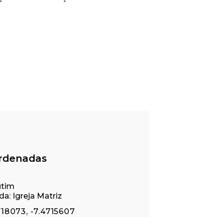
treetMap
contributors ©
CARTO
rdenadas
utim
a: Igreja Matriz
718073, -7.4715607