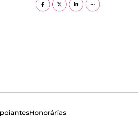
poiantes
Honorárias