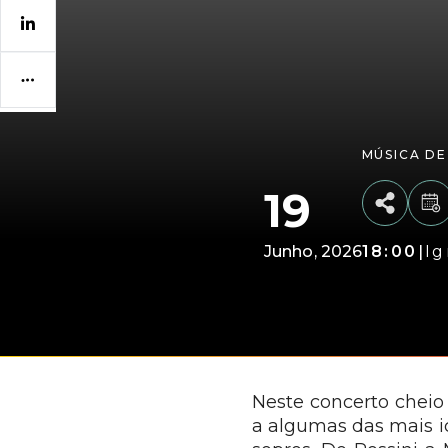
MÚSICA D
19
Junho
2026
18:00
|
Ig
Neste concerto cheio 
a algumas das mais ic