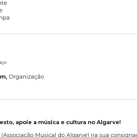
ete
e
mpa
aço
im,
Organização
sto, apoie a música e cultura no Algarve!
(Associação Musical do Algarve) na sua consignaç