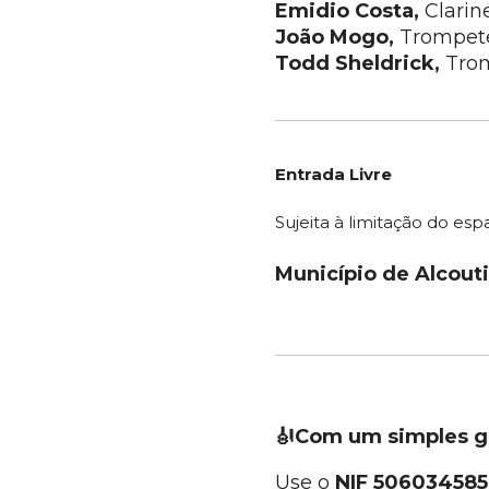
Emidio Costa,
Clarin
João Mogo,
Trompet
Todd Sheldrick,
Tro
Entrada Livre
Sujeita à limitação do esp
Município de Alcout
🎻Com um simples ge
Use o
NIF 506034585