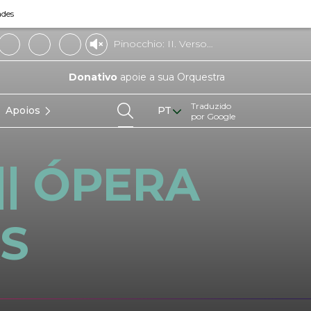
ades
Pinocchio: II. Verso
l'avventura
Donativo
apoie a sua Orquestra
Traduzido
Apoios
PT
por Google
EN
DE
FR
ES
IT
|| ÓPERA
S