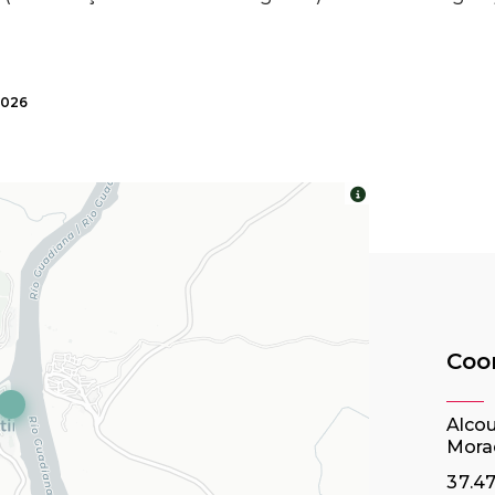
2026
Leaflet
|
©
OpenS
Coo
Alco
Morad
37.4