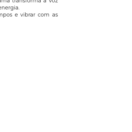
rama transforma a voz
energia.
mpos e vibrar com as