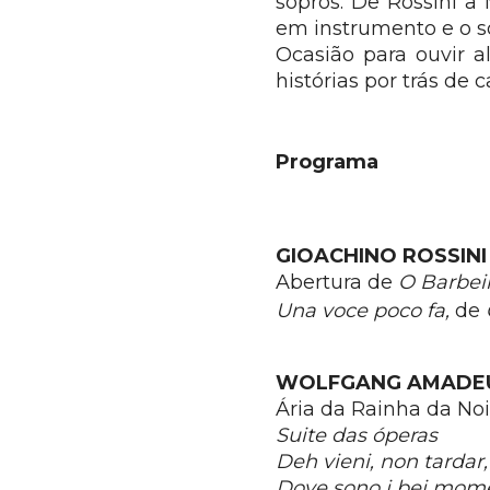
sopros. De Rossini a
em instrumento e o so
Ocasião para ouvir 
histórias por trás de c
Programa
GIOACHINO ROSSINI
Abertura de
O Barbeir
Una voce poco fa,
de
WOLFGANG AMADE
Ária da Rainha da Noi
Suite das óperas
Deh vieni, non tardar
Dove sono i bei mome