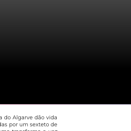
ra do Algarve dão vida
adas por um sexteto de