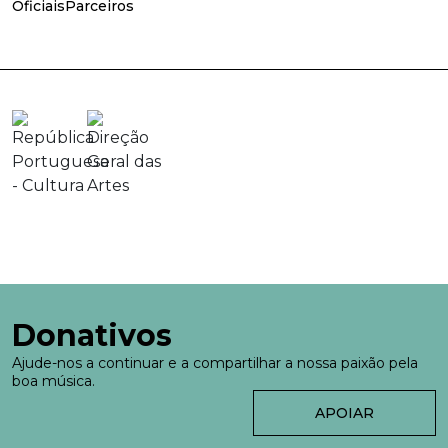
Oficiais
Parceiros
Donativos
Ajude-nos a continuar e a compartilhar a nossa paixão pela
boa música.
APOIAR