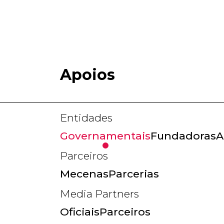
Apoios
Entidades
Governamentais
Fundadoras
A
Parceiros
Mecenas
Parcerias
Media Partners
Oficiais
Parceiros