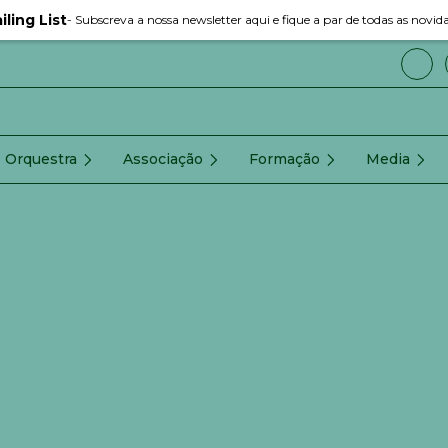
iling List
- Subscreva a nossa newsletter aqui e fique a par de todas as novid
Orquestra
Associação
Formação
Media