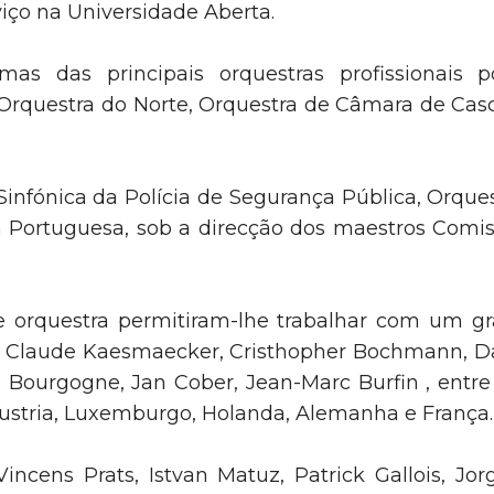
viço na Universidade Aberta.
s das principais orquestras profissionais p
Orquestra do Norte, Orquestra de Câmara de Casc
infónica da Polícia de Segurança Pública, Orques
 Portuguesa, sob a direcção dos maestros Comissá
e orquestra permitiram-lhe trabalhar com um g
i, Claude Kaesmaecker, Cristhopher Bochmann, Da
Bourgogne, Jan Cober, Jean-Marc Burfin , entre o
ustria, Luxemburgo, Holanda, Alemanha e França.
ncens Prats, Istvan Matuz, Patrick Gallois, Jor