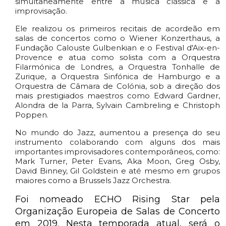
simultaneamente entre a música clássica e a
improvisação.
Ele realizou os primeiros recitais de acordeão em
salas de concertos como o Wiener Konzerthaus, a
Fundação Calouste Gulbenkian e o Festival d'Aix-en-
Provence e atua como solista com a Orquestra
Filarmónica de Londres, a Orquestra Tonhalle de
Zurique, a Orquestra Sinfónica de Hamburgo e a
Orquestra de Câmara de Colónia, sob a direção dos
mais prestigiados maestros como Edward Gardner,
Alondra de la Parra, Sylvain Cambreling e Christoph
Poppen.
No mundo do Jazz, aumentou a presença do seu
instrumento colaborando com alguns dos mais
importantes improvisadores contemporâneos, como:
Mark Turner, Peter Evans, Aka Moon, Greg Osby,
David Binney, Gil Goldstein e até mesmo em grupos
maiores como a Brussels Jazz Orchestra.
Foi nomeado ECHO Rising Star pela
Organização Europeia de Salas de Concerto
em 2019. Nesta temporada atual, será o